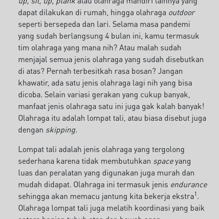
up, sit, up, plank
atau olahraga mandiri lainnya yang
dapat dilakukan di rumah, hingga olahraga
outdoor
seperti bersepeda dan lari. Selama masa pandemi
yang sudah berlangsung 4 bulan ini, kamu termasuk
tim olahraga yang mana nih? Atau malah sudah
menjajal semua jenis olahraga yang sudah disebutkan
di atas? Pernah terbesitkah rasa bosan? Jangan
khawatir, ada satu jenis olahraga lagi nih yang bisa
dicoba. Selain variasi gerakan yang cukup banyak,
manfaat jenis olahraga satu ini juga gak kalah banyak!
Olahraga itu adalah lompat tali, atau biasa disebut juga
dengan
skipping.
Lompat tali adalah jenis olahraga yang tergolong
sederhana karena tidak membutuhkan
space
yang
luas dan peralatan yang digunakan juga murah dan
mudah didapat. Olahraga ini termasuk jenis
endurance
1
sehingga akan memacu jantung kita bekerja ekstra
.
Olahraga lompat tali juga melatih koordinasi yang baik