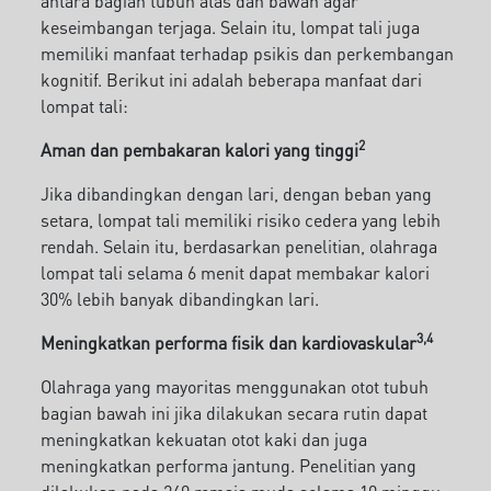
antara bagian tubuh atas dan bawah agar
keseimbangan terjaga. Selain itu, lompat tali juga
memiliki manfaat terhadap psikis dan perkembangan
kognitif. Berikut ini adalah beberapa manfaat dari
lompat tali:
2
Aman dan pembakaran kalori yang tinggi
Jika dibandingkan dengan lari, dengan beban yang
setara, lompat tali memiliki risiko cedera yang lebih
rendah. Selain itu, berdasarkan penelitian, olahraga
lompat tali selama 6 menit dapat membakar kalori
30% lebih banyak dibandingkan lari.
3,4
Meningkatkan performa fisik dan kardiovaskular
Olahraga yang mayoritas menggunakan otot tubuh
bagian bawah ini jika dilakukan secara rutin dapat
meningkatkan kekuatan otot kaki dan juga
meningkatkan performa jantung. Penelitian yang