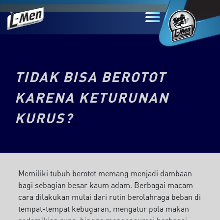
TIDAK BISA BEROTOT
KARENA KETURUNAN
KURUS?
Memiliki tubuh berotot memang menjadi dambaan
bagi sebagian besar kaum adam. Berbagai macam
cara dilakukan mulai dari rutin berolahraga beban di
tempat-tempat kebugaran, mengatur pola makan